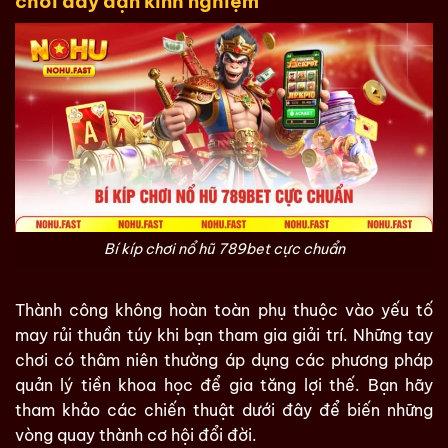
chơi dày dặn kinh nghiệm
Bí kíp chơi nổ hũ 789bet cực chuẩn
Thành công không hoàn toàn phụ thuộc vào yếu tố
may rủi thuần túy khi bạn tham gia giải trí. Những tay
chơi có thâm niên thường áp dụng các phương pháp
quản lý tiền khoa học để gia tăng lợi thế. Bạn hãy
tham khảo các chiến thuật dưới đây để biến những
vòng quay thành cơ hội đổi đời.