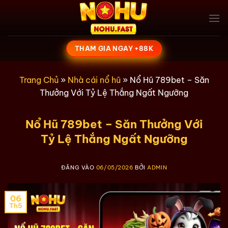
Bỏ
qua
nội
dung
THAM GIA NGAY +88K
Trang Chủ
»
Nhà cái nổ hũ
»
Nổ Hũ 789bet – Săn
Thưởng Với Tỷ Lệ Thắng Ngất Ngưỡng
Nổ Hũ 789bet – Săn Thưởng Với
Tỷ Lệ Thắng Ngất Ngưỡng
ĐĂNG VÀO
06/05/2026
BỞI
ADMIN
06
Th5