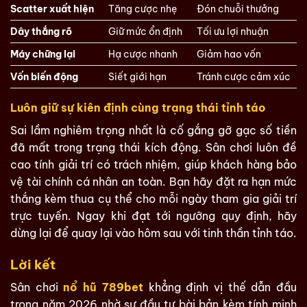
Scatter xuất hiện
Tăng cược nhẹ
Đón chuỗi thưởng
Dây thắng rõ
Giữ mức ổn định
Tối ưu lợi nhuận
Máy chững lại
Hạ cược nhanh
Giảm hao vốn
Vốn biến động
Siết giới hạn
Tránh cược cảm xúc
Luôn giữ sự kiên định cùng trạng thái tỉnh táo
Sai lầm nghiêm trọng nhất là cố gắng gỡ gạc số tiền
đã mất trong trạng thái kích động. Sân chơi luôn đề
cao tính giải trí có trách nhiệm, giúp khách hàng bảo
vệ tài chính cá nhân an toàn. Bạn hãy đặt ra hạn mức
thắng kèm thua cụ thể cho mỗi ngày tham gia giải trí
trực tuyến. Ngay khi đạt tới ngưỡng quy định, hãy
dừng lại để quay lại vào hôm sau với tinh thần tỉnh táo.
Lời kết
Sân chơi
nổ hũ 789bet
khẳng định vị thế dẫn đầu
trong năm 2026 nhờ sự đầu tư bài bản kèm tính minh