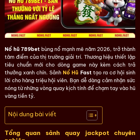
Nổ hũ 789bet
bùng nổ mạnh mẽ năm 2026, trở thành
tâm điểm của thị trường giải trí. Thương hiệu thiết lập
tiêu chuẩn mới cho dòng game này kèm cách trả
thưởng xanh chín. Sảnh
Nổ Hũ
Fast
tạo ra cơ hội sinh
lời cho hàng triệu hội viên. Bạn dễ dàng cảm nhận sức
nóng từ những vòng quay kịch tính để chạm tay vào hũ
vàng tiền tỷ.
Nội dung bài viết
Tổng quan sảnh quay jackpot chuyên