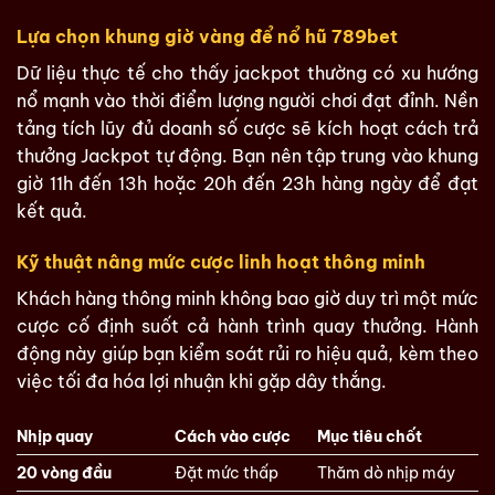
Lựa chọn khung giờ vàng để nổ hũ 789bet
Dữ liệu thực tế cho thấy jackpot thường có xu hướng
nổ mạnh vào thời điểm lượng người chơi đạt đỉnh. Nền
tảng tích lũy đủ doanh số cược sẽ kích hoạt cách trả
thưởng Jackpot tự động. Bạn nên tập trung vào khung
giờ 11h đến 13h hoặc 20h đến 23h hàng ngày để đạt
kết quả.
Kỹ thuật nâng mức cược linh hoạt thông minh
Khách hàng thông minh không bao giờ duy trì một mức
cược cố định suốt cả hành trình quay thưởng. Hành
động này giúp bạn kiểm soát rủi ro hiệu quả, kèm theo
việc tối đa hóa lợi nhuận khi gặp dây thắng.
Nhịp quay
Cách vào cược
Mục tiêu chốt
20 vòng đầu
Đặt mức thấp
Thăm dò nhịp máy