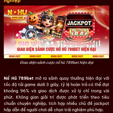
nghiệp
Giao diện sảnh cược nổ hũ 789bet hiện đại
Nổ Hũ 789bet
mở ra sảnh quay thưởng hiện đại với
tốc độ tải game dưới 3 giây, tỷ lệ hoàn trả có thể đạt
khoảng 96% và giao dịch được xử lý chỉ trong vài
phút. Không gian giải trí được phát triển theo tiêu
chuẩn chuyên nghiệp, tích hợp nhiều chủ đề jackpot
hấp dẫn để người chơi dễ chọn trải nghiệm phù hợp.