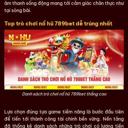
âm thanh sống động mang tới cảm giác chân thực như
tại sòng bài.
Top trò chơi nổ hũ 789bet dễ trúng nhất
Danh sách trò chơi nổ hũ 789bet thắng cao
Lựa chọn đúng tựa game tiềm năng là bước đầu tiên
để tiến tới thành công tài chính bền vững. Nền tảng
đã thống kê danh sách những trò chơi có lượng tiền